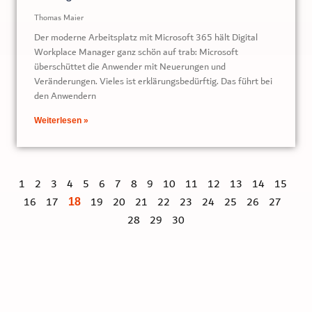
Thomas Maier
Der moderne Arbeitsplatz mit Microsoft 365 hält Digital
Workplace Manager ganz schön auf trab: Microsoft
überschüttet die Anwender mit Neuerungen und
Veränderungen. Vieles ist erklärungsbedürftig. Das führt bei
den Anwendern
Weiterlesen »
1
2
3
4
5
6
7
8
9
10
11
12
13
14
15
16
17
19
20
21
22
23
24
25
26
27
18
28
29
30